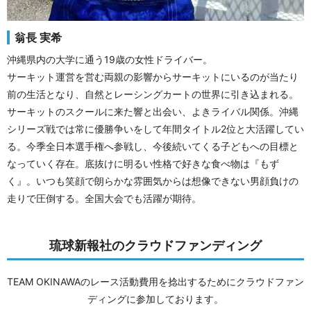
翁長 実希
沖縄県内の大学に通う19歳の女性ドライバー。
サーキット運営を営む両親の影響からサーキットにいるのが当たり
前の生活となり、自然とレーシングカートの世界に引き込まれる。
サーキットのスクールに来た響と出会い、よきライバル関係。沖縄
シリーズ戦では常に優勝争いをして年間タイトル2位と大活躍してい
る。今季全日本選手権へ参戦し、今後続いてくる子どもへの目標と
なっていく存在。底抜けに明るい性格で好きな食べ物は『もず
く』。いつも笑顔で朗らかな雰囲気からは想像できない男顔負けの
走りで圧倒する。全国大会でも活躍が期待。
琉球新報社のクラウドファンディング
TEAM OKINAWA
のレース活動費用を捻出するためにクラウドファン
ディングに参加しております。