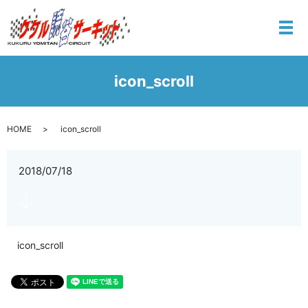
メ
icon_scroll
HOME
icon_scroll
2018/07/18
icon_scroll