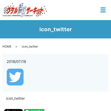
メ
icon_twitter
HOME
icon_twitter
2018/07/18
icon_twitter