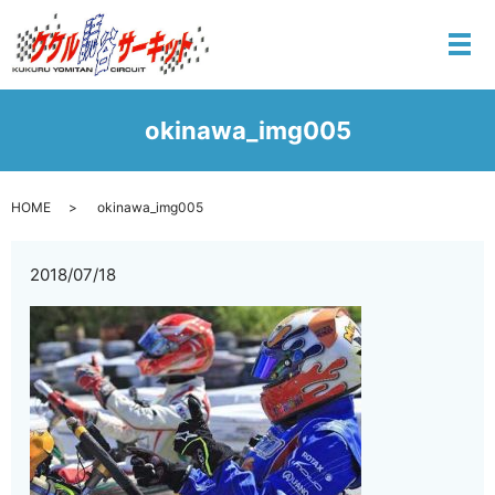
メ
okinawa_img005
HOME
okinawa_img005
2018/07/18