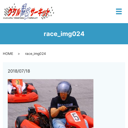
メ
race_img024
HOME
race_img024
2018/07/18